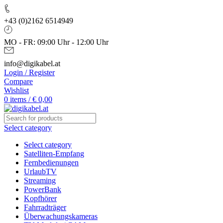
+43 (0)2162 6514949
MO - FR: 09:00 Uhr - 12:00 Uhr
info@digikabel.at
Login / Register
Compare
Wishlist
0
items
/
€
0,00
Select category
Select category
Satelliten-Empfang
Fernbedienungen
UrlaubTV
Streaming
PowerBank
Kopfhörer
Fahrradträger
Überwachungskameras