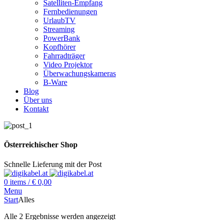
Satelliten-Empfang
Fernbedienungen
UrlaubTV
Streaming
PowerBank
Kopfhörer
Fahrradträger
Video Projektor
Überwachungskameras
B-Ware
Blog
Über uns
Kontakt
Österreichischer Shop
Schnelle Lieferung mit der Post
0
items
/
€
0,00
Menu
Start
Alles
Alle 2 Ergebnisse werden angezeigt