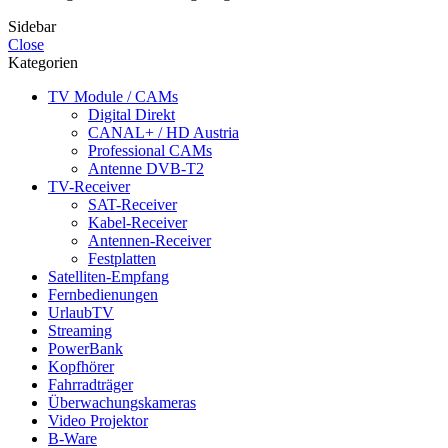
Sidebar
Close
Kategorien
TV Module / CAMs
Digital Direkt
CANAL+ / HD Austria
Professional CAMs
Antenne DVB-T2
TV-Receiver
SAT-Receiver
Kabel-Receiver
Antennen-Receiver
Festplatten
Satelliten-Empfang
Fernbedienungen
UrlaubTV
Streaming
PowerBank
Kopfhörer
Fahrradträger
Überwachungskameras
Video Projektor
B-Ware