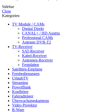
Sidebar
Close
Kategorien
TV Module / CAMs
Digital Direkt
CANAL+ / HD Austria
Professional CAMs
Antenne DVB-T2
TV-Receiver
SAT-Receiver
Kabel-Receiver
Antennen-Receiver
Festplatten
Satelliten-Empfang
Fernbedienungen
UrlaubTV
Streaming
PowerBank
Kopfhörer
Fahrradträger
Überwachungskameras
Video Projektor
B-Ware