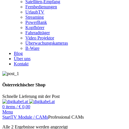
Satelliten-Empfang
Fernbedienungen
UrlaubTV
Streaming
PowerBank
Kopfhörer
Fahrradträger
Video Projektor
Überwachungskameras
B-Ware
Blog
Über uns
Kontakt
Österreichischer Shop
Schnelle Lieferung mit der Post
0
items
/
€
0,00
Menu
Start
TV Module / CAMs
Professional CAMs
Alle 2 Ergebnisse werden angezeigt