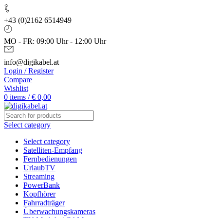
+43 (0)2162 6514949
MO - FR: 09:00 Uhr - 12:00 Uhr
info@digikabel.at
Login / Register
Compare
Wishlist
0
items
/
€
0,00
Select category
Select category
Satelliten-Empfang
Fernbedienungen
UrlaubTV
Streaming
PowerBank
Kopfhörer
Fahrradträger
Überwachungskameras