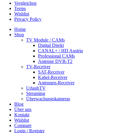
Vergleichen
Terms
Wishlist
Privacy Policy
Home
Shop
TV Module / CAMs
Digital Direkt
CANAL+ / HD Austria
Professional CAMs
Antenne DVB-T2
TV-Receiver
SAT-Receiver
Kabel-Receiver
Antennen-Receiver
UrlaubTV
Streaming
Überwachungskameras
Blog
Über uns
Kontakt
Wishlist
Compare
Login / Register