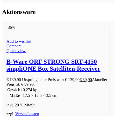
Aktionsware
-36%
Add to wishlist
Compare
Quick view
B-Ware ORF STRONG SRT-4150
simpliONE Box Satelliten-Receiver
€
139,90
Ursprünglicher Preis war: € 139,90
€
89,90
Aktueller
Preis ist: € 89,90.
Gewicht
0,274 kg
Maße
17,5 × 12,5 × 3,5 cm
inkl. 20 % MwSt.
zzgl.
Versandkosten