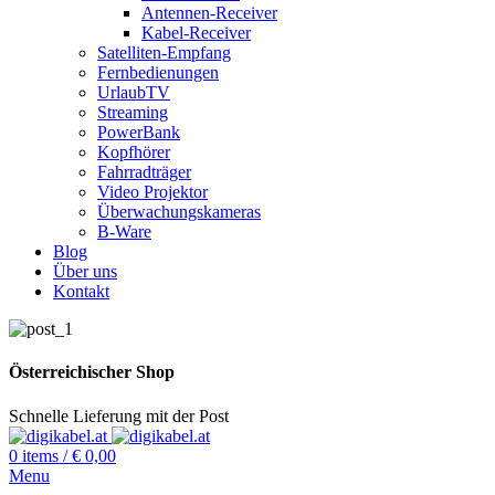
Antennen-Receiver
Kabel-Receiver
Satelliten-Empfang
Fernbedienungen
UrlaubTV
Streaming
PowerBank
Kopfhörer
Fahrradträger
Video Projektor
Überwachungskameras
B-Ware
Blog
Über uns
Kontakt
Österreichischer Shop
Schnelle Lieferung mit der Post
0
items
/
€
0,00
Menu