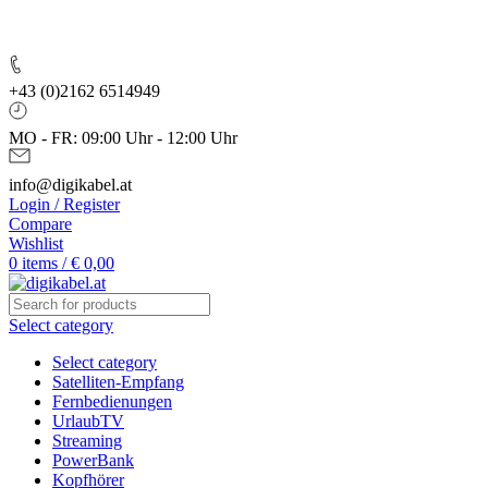
Bekannt aus der Fernsehwerbung
+43 (0)2162 6514949
MO - FR: 09:00 Uhr - 12:00 Uhr
info@digikabel.at
Login / Register
Compare
Wishlist
0
items
/
€
0,00
Select category
Select category
Satelliten-Empfang
Fernbedienungen
UrlaubTV
Streaming
PowerBank
Kopfhörer