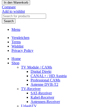
ATRIA
war:
ist:
In den Warenkorb
Wi-
€ 139,90
€ 109,90.
Compare
Fi
Add to wishlist
Mesh
Home
Search
Kit
AX3000
Menu
Menge
Vergleichen
Terms
Wishlist
Privacy Policy
Home
Shop
TV Module / CAMs
Digital Direkt
CANAL+ / HD Austria
Professional CAMs
Antenne DVB-T2
TV-Receiver
SAT-Receiver
Kabel-Receiver
Antennen-Receiver
UrlaubTV