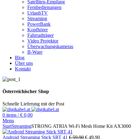
Satelliten-Empfang
Fernbedienungen
UrlaubTV
Streaming
PowerBank
Kopfhörer
Fahrradträger
Video Projektor
Überwachungskameras
B-Ware
Blog
Über uns
Kontakt
Österreichischer Shop
Schnelle Lieferung mit der Post
0
items
/
€
0,00
Menu
Start
Streaming
STRONG ATRIA Wi-Fi Mesh Home Kit AX3000
Ursprünglicher
Aktueller
Android Streaming Stick SRT 41
€
59,90
€
49,90