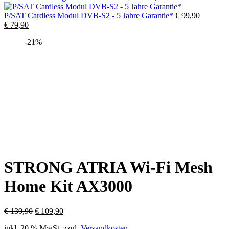
Preis
Preis
war:
ist:
P/SAT Cardless Modul DVB-S2 - 5 Jahre Garantie*
€
99,90
Ursprünglicher
Aktueller
€ 59,90
€ 49,90.
€
79,90
Preis
Preis
-21%
war:
ist:
€ 99,90
€ 79,90.
STRONG ATRIA Wi-Fi Mesh
Home Kit AX3000
Ursprünglicher
Aktueller
€
139,90
€
109,90
Preis
Preis
inkl. 20 % MwSt.
zzgl.
Versandkosten
war:
ist: