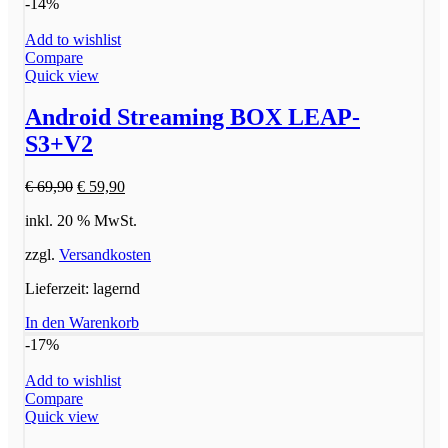
-14%
Add to wishlist
Compare
Quick view
Android Streaming BOX LEAP-
S3+V2
Ursprünglicher
Aktueller
€
69,90
€
59,90
Preis
Preis
inkl. 20 % MwSt.
war:
ist:
€ 69,90
€ 59,90.
zzgl.
Versandkosten
Lieferzeit:
lagernd
In den Warenkorb
-17%
Add to wishlist
Compare
Quick view