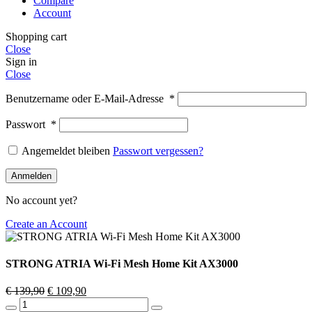
Compare
Account
Shopping cart
Close
Sign in
Close
Benutzername oder E-Mail-Adresse
*
Passwort
*
Angemeldet bleiben
Passwort vergessen?
Anmelden
No account yet?
Create an Account
STRONG ATRIA Wi-Fi Mesh Home Kit AX3000
Ursprünglicher
Aktueller
€
139,90
€
109,90
STRONG
Preis
Preis