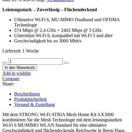
€ 139,90
€ 109,90.
Leistungsstark – Zuverlässig – Flächendeckend
Ultimative
Wi-Fi
6,
MU-MIMO
Dualband
und OFDMA
Technologie
574 Mbps @ 2.4 GHz + 2402 Mbps @ 5 GHz
Unterstützt Wi-Fi 6, kompatibel mit Wi-Fi 5 und älter
Geschwindigkeit bis zu
3000 Mbit/s
Lieferzeit:
1 Woche
STRONG
ATRIA
In den Warenkorb
Wi-
Add to wishlist
Fi
Compare
Mesh
Share:
Home
Kit
Beschreibung
AX3000
Produktsicherheit
Menge
Versand & Zustellung
Mit dem STRONG Wi-Fi ATRIA Mesh Home Kit AX3000
kombinieren Sie die Mesh Technologie mit dem leistungsstarken
Wi-Fi 6 MUMIMO WLAN Standard für eine ultimative
Geschwindigkeit und flächendeckende Reichweite in Ihrem Haus.