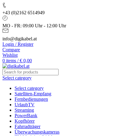
+43 (0)2162 6514949
MO - FR: 09:00 Uhr - 12:00 Uhr
info@digikabel.at
Login / Register
Compare
Wishlist
0
items
/
€
0,00
Select category
Select category
Satelliten-Empfang
Fernbedienungen
UrlaubTV
Streaming
PowerBank
Kopfhörer
Fahrradträger
Überwachungskameras