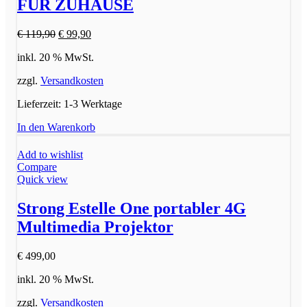
FÜR ZUHAUSE
Ursprünglicher
Aktueller
€
119,90
€
99,90
Preis
Preis
inkl. 20 % MwSt.
war:
ist:
€ 119,90
€ 99,90.
zzgl.
Versandkosten
Lieferzeit:
1-3 Werktage
In den Warenkorb
Add to wishlist
Compare
Quick view
Strong Estelle One portabler 4G
Multimedia Projektor
€
499,00
inkl. 20 % MwSt.
zzgl.
Versandkosten