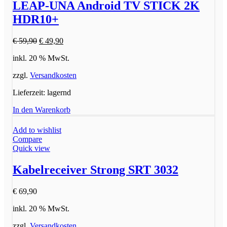
LEAP-UNA Android TV STICK 2K
HDR10+
Ursprünglicher
Aktueller
€
59,90
€
49,90
Preis
Preis
inkl. 20 % MwSt.
war:
ist:
€ 59,90
€ 49,90.
zzgl.
Versandkosten
Lieferzeit:
lagernd
In den Warenkorb
Add to wishlist
Compare
Quick view
Kabelreceiver Strong SRT 3032
€
69,90
inkl. 20 % MwSt.
zzgl.
Versandkosten