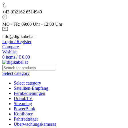
+43 (0)2162 6514949
MO - FR: 09:00 Uhr - 12:00 Uhr
info@digikabel.at
Login / Register
Compare
Wishlist
0
items
/
€
0,00
Select category
Select category
Satelliten-Empfang
Fernbedienungen
UrlaubTV
Streaming
PowerBank
Kopfhörer
Fahrradträger
Überwachungskameras