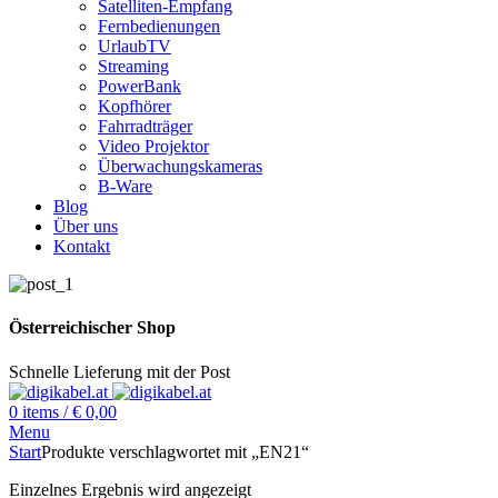
Satelliten-Empfang
Fernbedienungen
UrlaubTV
Streaming
PowerBank
Kopfhörer
Fahrradträger
Video Projektor
Überwachungskameras
B-Ware
Blog
Über uns
Kontakt
Österreichischer Shop
Schnelle Lieferung mit der Post
0
items
/
€
0,00
Menu
Start
Produkte verschlagwortet mit „EN21“
Einzelnes Ergebnis wird angezeigt