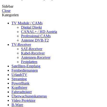
Sidebar
Close
Kategorien
TV Module / CAMs
Digital Direkt
CANAL+ / HD Austria
Professional CAMs
Antenne DVB-T2
TV-Receiver
SAT-Receiver
Kabel-Receiver
Antennen-Receiver
Festplatten
Satelliten-Empfang
Fernbedienungen
UrlaubTV
Streaming
PowerBank
Kopfhörer
Fahrradträger
Überwachungskameras
Video Projektor
B-Ware