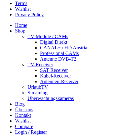
Terms
Wishlist
Privacy Policy
Home
Shop
TV Module / CAMs
Digital Direkt
CANAL+ / HD Austria
Professional CAMs
Antenne DVB-T2
TV-Receiver
SAT-Receiver
Kabel-Receiver
Antennen-Receiver
UrlaubTV
Streaming
Überwachungskameras
Blog
Über uns
Kontakt
Wishlist
Compare
Login / Register