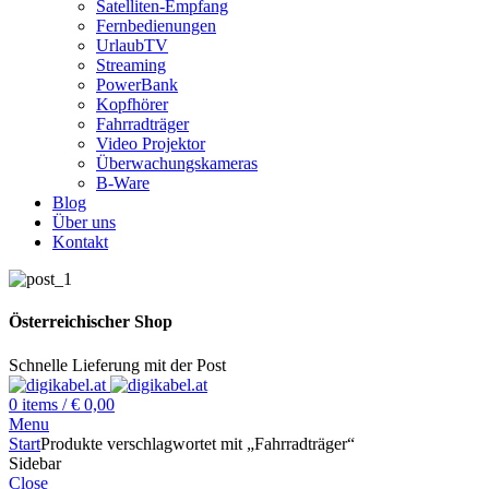
Satelliten-Empfang
Fernbedienungen
UrlaubTV
Streaming
PowerBank
Kopfhörer
Fahrradträger
Video Projektor
Überwachungskameras
B-Ware
Blog
Über uns
Kontakt
Österreichischer Shop
Schnelle Lieferung mit der Post
0
items
/
€
0,00
Menu
Start
Produkte verschlagwortet mit „Fahrradträger“
Sidebar
Close