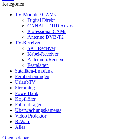
Kategorien
TV Module / CAMs
Digital Direkt
CANAL+ / HD Austria
Professional CAMs
Antenne DVB-T2
TV-Receiver
SAT-Receiver
Kabel-Receiver
Antennen-Receiver
Festplatten
Satelliten-Empfang
Fernbedienungen
UrlaubTV
Streaming
PowerBank
Kopfhörer
Fahrradträger
Überwachungskameras
Video Projektor
B-Ware
Alles
Open sidebar