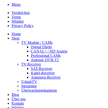
Menu
Vergleichen
Terms
Wishlist
Privacy Policy
Home
Shop
TV Module / CAMs
Digital Direkt
CANAL+ / HD Austria
Professional CAMs
Antenne DVB-T2
TV-Receiver
SAT-Receiver
Kabel-Receiver
Antennen-Receiver
UrlaubTV
Streaming
Überwachungskameras
Blog
Über uns
Kontakt
Wishlist