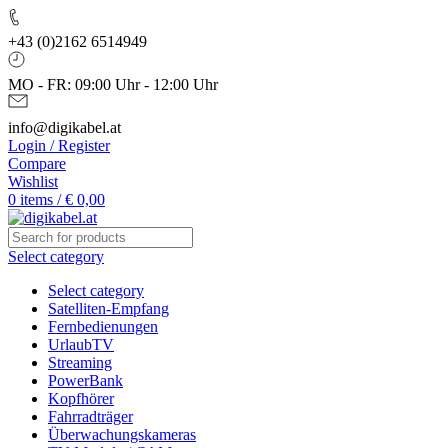
+43 (0)2162 6514949
MO - FR: 09:00 Uhr - 12:00 Uhr
info@digikabel.at
Login / Register
Compare
Wishlist
0
items
/
€
0,00
Select category
Select category
Satelliten-Empfang
Fernbedienungen
UrlaubTV
Streaming
PowerBank
Kopfhörer
Fahrradträger
Überwachungskameras