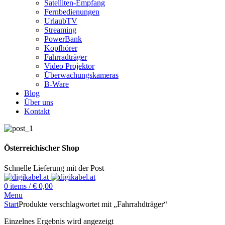
Satelliten-Empfang
Fernbedienungen
UrlaubTV
Streaming
PowerBank
Kopfhörer
Fahrradträger
Video Projektor
Überwachungskameras
B-Ware
Blog
Über uns
Kontakt
Österreichischer Shop
Schnelle Lieferung mit der Post
0
items
/
€
0,00
Menu
Start
Produkte verschlagwortet mit „Fahrrahdträger“
Einzelnes Ergebnis wird angezeigt