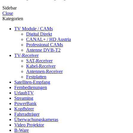
Sidebar
Close
Kategorien
TV Module / CAMs
Digital Direkt
CANAL+ / HD Austria
Professional CAMs
Antenne DVB-T2
TV-Receiver
SAT-Receiver
Kabel-Receiver
Antennen-Receiver
Festplatten
Satelliten-Empfang
Fernbedienungen
UrlaubTV
Streaming
PowerBank
Kopfhörer
Fahrradträger
Überwachungskameras
Video Projektor
B-Ware