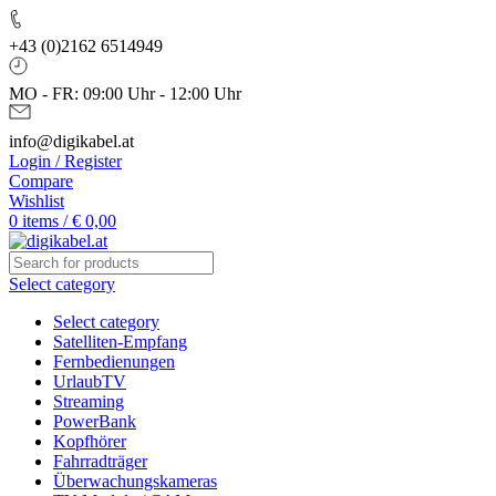
+43 (0)2162 6514949
MO - FR: 09:00 Uhr - 12:00 Uhr
info@digikabel.at
Login / Register
Compare
Wishlist
0
items
/
€
0,00
Select category
Select category
Satelliten-Empfang
Fernbedienungen
UrlaubTV
Streaming
PowerBank
Kopfhörer
Fahrradträger
Überwachungskameras