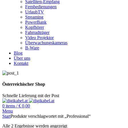
Satelliten-Empfang
Fernbedienungen
UrlaubTV
Streaming
PowerBank
Kopfhörer
Fahrradträger
Video Projektor
Überwachungskameras
B-Ware
Blog
Über uns
Kontakt
Österreichischer Shop
Schnelle Lieferung mit der Post
0
items
/
€
0,00
Menu
Start
Produkte verschlagwortet mit „Professional“
Alle 2 Ergebnisse werden angezeigt