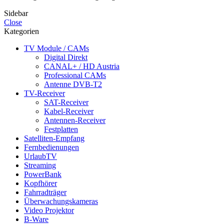
Sidebar
Close
Kategorien
TV Module / CAMs
Digital Direkt
CANAL+ / HD Austria
Professional CAMs
Antenne DVB-T2
TV-Receiver
SAT-Receiver
Kabel-Receiver
Antennen-Receiver
Festplatten
Satelliten-Empfang
Fernbedienungen
UrlaubTV
Streaming
PowerBank
Kopfhörer
Fahrradträger
Überwachungskameras
Video Projektor
B-Ware