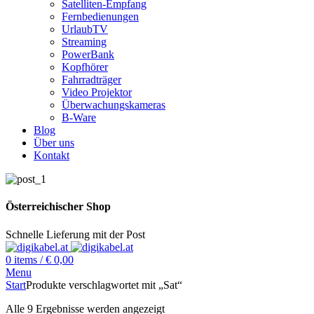
Satelliten-Empfang
Fernbedienungen
UrlaubTV
Streaming
PowerBank
Kopfhörer
Fahrradträger
Video Projektor
Überwachungskameras
B-Ware
Blog
Über uns
Kontakt
Österreichischer Shop
Schnelle Lieferung mit der Post
0
items
/
€
0,00
Menu
Start
Produkte verschlagwortet mit „Sat“
Alle 9 Ergebnisse werden angezeigt