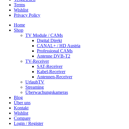
Terms
Wishlist
Privacy Policy
Home
Shop
TV Module / CAMs
Digital Direkt
CANAL+ / HD Austria
Professional CAMs
Antenne DVB-T2
TV-Receiver
SAT-Receiver
Kabel-Receiver
Antennen-Receiver
UrlaubTV
Streaming
Überwachungskameras
Blog
Über uns
Kontakt
Wishlist
Compare
Login / Register