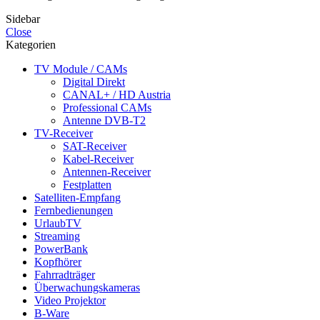
Sidebar
Close
Kategorien
TV Module / CAMs
Digital Direkt
CANAL+ / HD Austria
Professional CAMs
Antenne DVB-T2
TV-Receiver
SAT-Receiver
Kabel-Receiver
Antennen-Receiver
Festplatten
Satelliten-Empfang
Fernbedienungen
UrlaubTV
Streaming
PowerBank
Kopfhörer
Fahrradträger
Überwachungskameras
Video Projektor
B-Ware