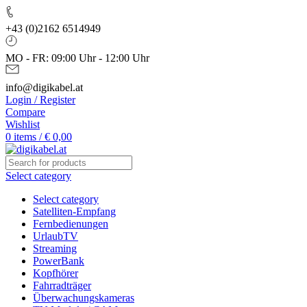
+43 (0)2162 6514949
MO - FR: 09:00 Uhr - 12:00 Uhr
info@digikabel.at
Login / Register
Compare
Wishlist
0
items
/
€
0,00
Select category
Select category
Satelliten-Empfang
Fernbedienungen
UrlaubTV
Streaming
PowerBank
Kopfhörer
Fahrradträger
Überwachungskameras