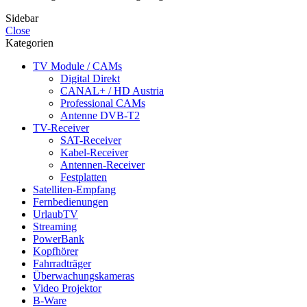
Sidebar
Close
Kategorien
TV Module / CAMs
Digital Direkt
CANAL+ / HD Austria
Professional CAMs
Antenne DVB-T2
TV-Receiver
SAT-Receiver
Kabel-Receiver
Antennen-Receiver
Festplatten
Satelliten-Empfang
Fernbedienungen
UrlaubTV
Streaming
PowerBank
Kopfhörer
Fahrradträger
Überwachungskameras
Video Projektor
B-Ware