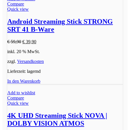
Compare
Quick view
Android Streaming Stick STRONG
SRT 41 B-Ware
Ursprünglicher
Aktueller
€
59,90
€
39,90
Preis
Preis
inkl. 20 % MwSt.
war:
ist:
€ 59,90
€ 39,90.
zzgl.
Versandkosten
Lieferzeit:
lagernd
In den Warenkorb
Add to wishlist
Compare
Quick view
4K UHD Streaming Stick NOVA |
DOLBY VISION ATMOS