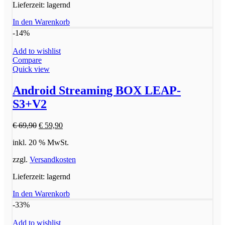
Lieferzeit:
lagernd
In den Warenkorb
-14%
Add to wishlist
Compare
Quick view
Android Streaming BOX LEAP-
S3+V2
Ursprünglicher
Aktueller
€
69,90
€
59,90
Preis
Preis
inkl. 20 % MwSt.
war:
ist:
€ 69,90
€ 59,90.
zzgl.
Versandkosten
Lieferzeit:
lagernd
In den Warenkorb
-33%
Add to wishlist