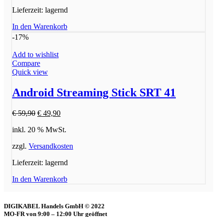
Lieferzeit:
lagernd
In den Warenkorb
-17%
Add to wishlist
Compare
Quick view
Android Streaming Stick SRT 41
Ursprünglicher
Aktueller
€
59,90
€
49,90
Preis
Preis
inkl. 20 % MwSt.
war:
ist:
€ 59,90
€ 49,90.
zzgl.
Versandkosten
Lieferzeit:
lagernd
In den Warenkorb
DIGIKABEL Handels GmbH © 2022
MO-FR von 9:00 – 12:00 Uhr geöffnet