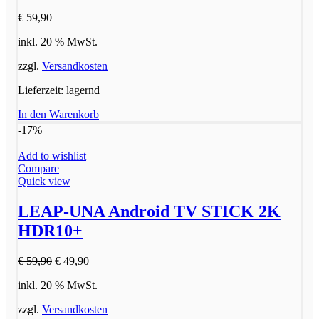
€
59,90
inkl. 20 % MwSt.
zzgl.
Versandkosten
Lieferzeit:
lagernd
In den Warenkorb
-17%
Add to wishlist
Compare
Quick view
LEAP-UNA Android TV STICK 2K
HDR10+
Ursprünglicher
Aktueller
€
59,90
€
49,90
Preis
Preis
inkl. 20 % MwSt.
war:
ist:
€ 59,90
€ 49,90.
zzgl.
Versandkosten