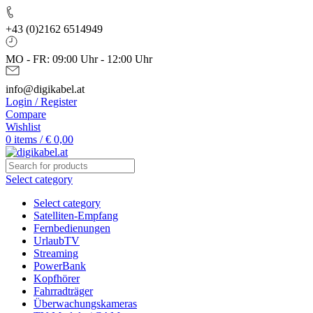
+43 (0)2162 6514949
MO - FR: 09:00 Uhr - 12:00 Uhr
info@digikabel.at
Login / Register
Compare
Wishlist
0
items
/
€
0,00
Select category
Select category
Satelliten-Empfang
Fernbedienungen
UrlaubTV
Streaming
PowerBank
Kopfhörer
Fahrradträger
Überwachungskameras