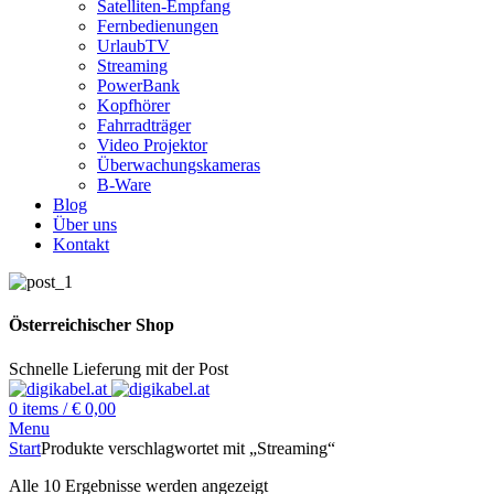
Satelliten-Empfang
Fernbedienungen
UrlaubTV
Streaming
PowerBank
Kopfhörer
Fahrradträger
Video Projektor
Überwachungskameras
B-Ware
Blog
Über uns
Kontakt
Österreichischer Shop
Schnelle Lieferung mit der Post
0
items
/
€
0,00
Menu
Start
Produkte verschlagwortet mit „Streaming“
Alle 10 Ergebnisse werden angezeigt