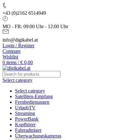
+43 (0)2162 6514949
MO - FR: 09:00 Uhr - 12:00 Uhr
info@digikabel.at
Login / Register
Compare
Wishlist
0
items
/
€
0,00
Select category
Select category
Satelliten-Empfang
Fernbedienungen
UrlaubTV
Streaming
PowerBank
Kopfhörer
Fahrradträger
Überwachungskameras