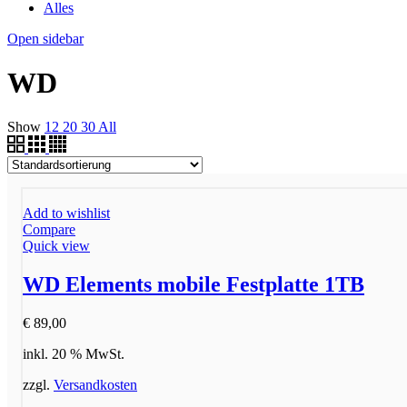
Alles
Open sidebar
WD
Show
12
20
30
All
Add to wishlist
Compare
Quick view
WD Elements mobile Festplatte 1TB
€
89,00
inkl. 20 % MwSt.
zzgl.
Versandkosten