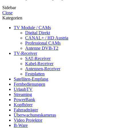
Sidebar
Close
Kategorien
TV Module / CAMs
Digital Direkt
CANAL+ / HD Austria
Professional CAMs
Antenne DVB-T2
TV-Receiver
SAT-Receiver
Kabel-Receiver
Antennen-Receiver
Festplatten
Satelliten-Empfang
Fernbedienungen
UrlaubTV
Streaming
PowerBank
Kopfhörer
Fahrradträger
Überwachungskameras
Video Projektor
B-Ware