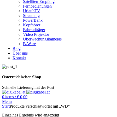
Satelliten-Empfang
Fernbedienungen
UrlaubTV
Streaming
PowerBank
Kopfhörer
Fahrradträger
Video Projektor
Überwachungskameras
B-Ware
Blog
Über uns
Kontakt
Österreichischer Shop
Schnelle Lieferung mit der Post
0
items
/
€
0,00
Menu
Start
Produkte verschlagwortet mit „WD“
Einzelnes Ergebnis wird angezeigt