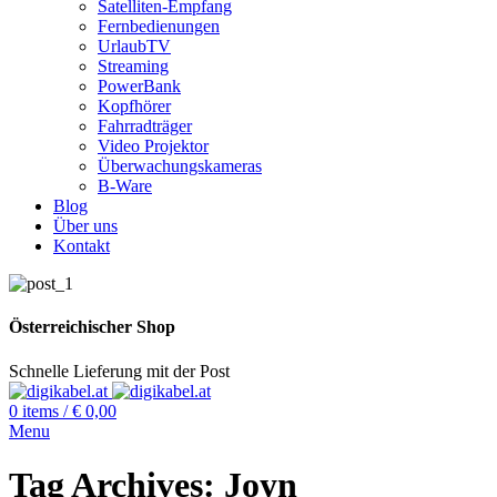
Satelliten-Empfang
Fernbedienungen
UrlaubTV
Streaming
PowerBank
Kopfhörer
Fahrradträger
Video Projektor
Überwachungskameras
B-Ware
Blog
Über uns
Kontakt
Österreichischer Shop
Schnelle Lieferung mit der Post
0
items
/
€
0,00
Menu
Tag Archives: Joyn