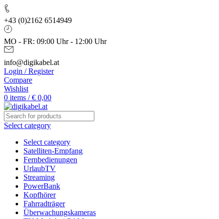
+43 (0)2162 6514949
MO - FR: 09:00 Uhr - 12:00 Uhr
info@digikabel.at
Login / Register
Compare
Wishlist
0
items
/
€
0,00
Select category
Select category
Satelliten-Empfang
Fernbedienungen
UrlaubTV
Streaming
PowerBank
Kopfhörer
Fahrradträger
Überwachungskameras