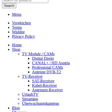
Search
Menu
Vergleichen
Terms
Wishlist
Privacy Policy
Home
Shop
TV Module / CAMs
Digital Direkt
CANAL+ / HD Austria
Professional CAMs
Antenne DVB-T2
TV-Receiver
SAT-Receiver
Kabel-Receiver
Antennen-Receiver
UrlaubTV
Streaming
Überwachungskameras
Blog