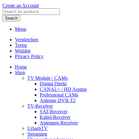
Create an Account
Search
Menu
Vergleichen
Terms
Wishlist
Privacy Policy
Home
Shop
TV Module / CAMs
Digital Direkt
CANAL+ / HD Austria
Professional CAMs
Antenne DVB-T2
TV-Receiver
SAT-Receiver
Kabel-Receiver
Antennen-Receiver
UrlaubTV
Streaming