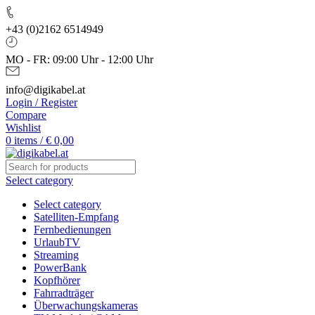
+43 (0)2162 6514949
MO - FR: 09:00 Uhr - 12:00 Uhr
info@digikabel.at
Login / Register
Compare
Wishlist
0
items
/
€
0,00
Select category
Select category
Satelliten-Empfang
Fernbedienungen
UrlaubTV
Streaming
PowerBank
Kopfhörer
Fahrradträger
Überwachungskameras