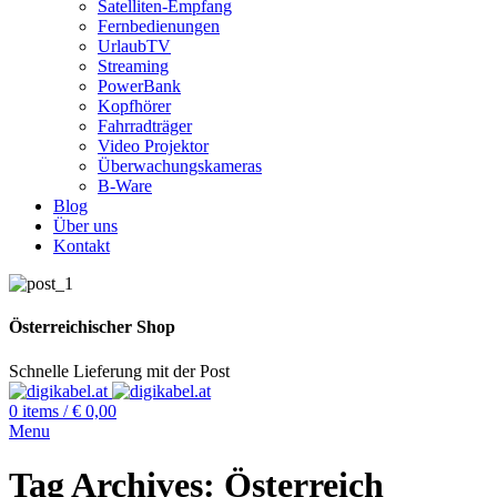
Satelliten-Empfang
Fernbedienungen
UrlaubTV
Streaming
PowerBank
Kopfhörer
Fahrradträger
Video Projektor
Überwachungskameras
B-Ware
Blog
Über uns
Kontakt
Österreichischer Shop
Schnelle Lieferung mit der Post
0
items
/
€
0,00
Menu
Tag Archives: Österreich