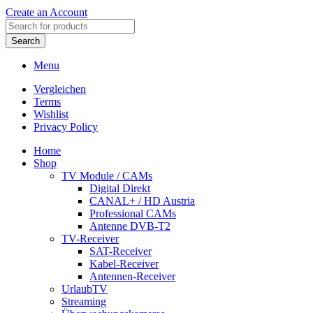
Create an Account
Search
Menu
Vergleichen
Terms
Wishlist
Privacy Policy
Home
Shop
TV Module / CAMs
Digital Direkt
CANAL+ / HD Austria
Professional CAMs
Antenne DVB-T2
TV-Receiver
SAT-Receiver
Kabel-Receiver
Antennen-Receiver
UrlaubTV
Streaming