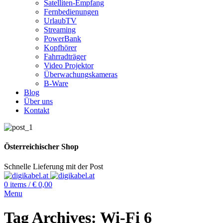
Satelliten-Empfang
Fernbedienungen
UrlaubTV
Streaming
PowerBank
Kopfhörer
Fahrradträger
Video Projektor
Überwachungskameras
B-Ware
Blog
Über uns
Kontakt
Österreichischer Shop
Schnelle Lieferung mit der Post
0
items
/
€
0,00
Menu
Tag Archives: Wi-Fi 6