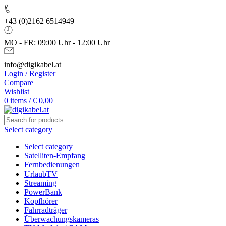
+43 (0)2162 6514949
MO - FR: 09:00 Uhr - 12:00 Uhr
info@digikabel.at
Login / Register
Compare
Wishlist
0
items
/
€
0,00
Select category
Select category
Satelliten-Empfang
Fernbedienungen
UrlaubTV
Streaming
PowerBank
Kopfhörer
Fahrradträger
Überwachungskameras