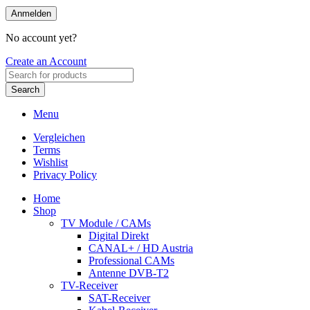
Anmelden
No account yet?
Create an Account
Search
Menu
Vergleichen
Terms
Wishlist
Privacy Policy
Home
Shop
TV Module / CAMs
Digital Direkt
CANAL+ / HD Austria
Professional CAMs
Antenne DVB-T2
TV-Receiver
SAT-Receiver