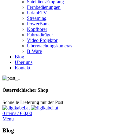
Satelliten-Empfang
Fernbedienungen
UrlaubTV
Streaming
PowerBank
Kopfhörer
Fahrradträger
Video Projektor
Überwachungskameras
B-Ware
Blog
Über uns
Kontakt
Österreichischer Shop
Schnelle Lieferung mit der Post
0
items
/
€
0,00
Menu
Blog