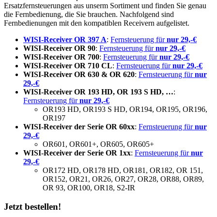
Ersatzfernsteuerungen aus unserm Sortiment und finden Sie genau
die Fernbedienung, die Sie brauchen. Nachfolgend sind
Fernbedienungen mit den kompatiblen Receivern aufgelistet.
WISI-Receiver OR 397 A
:
Fernsteuerung für
nur 29,-€
WISI-Receiver OR 90
:
Fernsteuerung für
nur 29,-€
WISI-Receiver OR 700
:
Fernsteuerung für
nur 29,-€
WISI-Receiver OR 710 CL
:
Fernsteuerung für
nur 29,-€
WISI-Receiver OR 630 & OR 620
:
Fernsteuerung für
nur
29,-€
WISI-Receiver OR 193 HD, OR 193 S HD, …
:
Fernsteuerung für
nur 29,-€
OR193 HD, OR193 S HD, OR194, OR195, OR196,
OR197
WISI-Receiver der Serie OR 60xx
:
Fernsteuerung für
nur
29,-€
OR601, OR601+, OR605, OR605+
WISI-Receiver der Serie OR 1xx
:
Fernsteuerung für
nur
29,-€
OR172 HD, OR178 HD, OR181, OR182, OR 151,
OR152, OR21, OR26, OR27, OR28, OR88, OR89,
OR 93, OR100, OR18, S2-IR
Jetzt bestellen!