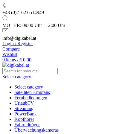
+43 (0)2162 6514949
MO - FR: 09:00 Uhr - 12:00 Uhr
info@digikabel.at
Login / Register
Compare
Wishlist
0
items
/
€
0,00
Select category
Select category
Satelliten-Empfang
Fernbedienungen
UrlaubTV
Streaming
PowerBank
Kopfhörer
Fahrradträger
Überwachungskameras