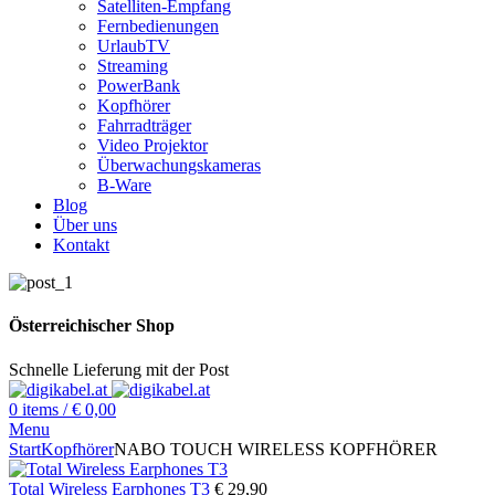
Satelliten-Empfang
Fernbedienungen
UrlaubTV
Streaming
PowerBank
Kopfhörer
Fahrradträger
Video Projektor
Überwachungskameras
B-Ware
Blog
Über uns
Kontakt
Österreichischer Shop
Schnelle Lieferung mit der Post
0
items
/
€
0,00
Menu
Start
Kopfhörer
NABO TOUCH WIRELESS KOPFHÖRER
Total Wireless Earphones T3
€
29,90