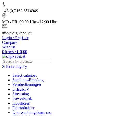
+43 (0)2162 6514949
MO - FR: 09:00 Uhr - 12:00 Uhr
info@digikabel.at
Login / Register
Compare
Wishlist
0
items
/
€
0,00
Select category
Select category
Satelliten-Empfang
Fernbedienungen
UrlaubTV
Streaming
PowerBank
Kopfhörer
Fahrradträger
Überwachungskameras