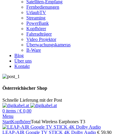
Satelliten-Empfang
Fernbedienungen
UrlaubTV
Streaming
PowerBank
Kopfhörer
Fahrradträger
Video Projektor
Überwachungskameras
B-Ware
Blog
Über uns
Kontakt
Österreichischer Shop
Schnelle Lieferung mit der Post
0
items
/
€
0,00
Menu
Start
Kopfhörer
Total Wireless Earphones T3
LEAP-AIR Google TV STICK 4K Dolby Audio
€
59,90