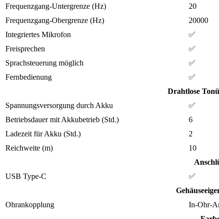
Frequenzgang-Untergrenze (Hz)
20
Frequenzgang-Obergrenze (Hz)
20000
Integriertes Mikrofon
✅
Freisprechen
✅
Sprachsteuerung möglich
✅
Fernbedienung
✅
Drahtlose Ton
Spannungsversorgung durch Akku
✅
Betriebsdauer mit Akkubetrieb (Std.)
6
Ladezeit für Akku (Std.)
2
Reichweite (m)
10
Anschl
USB Type-C
✅
Gehäuseeige
Ohrankopplung
In-Ohr-A
Farb