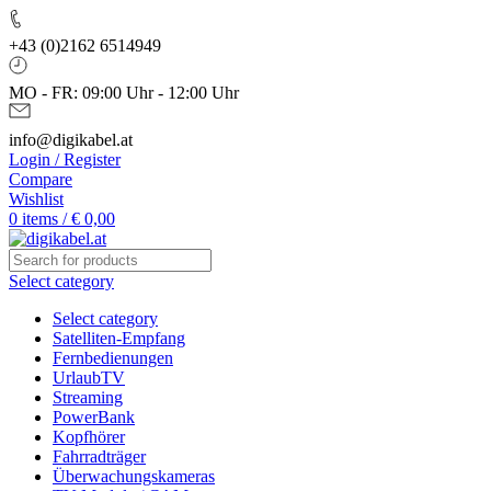
+43 (0)2162 6514949
MO - FR: 09:00 Uhr - 12:00 Uhr
info@digikabel.at
Login / Register
Compare
Wishlist
0
items
/
€
0,00
Select category
Select category
Satelliten-Empfang
Fernbedienungen
UrlaubTV
Streaming
PowerBank
Kopfhörer
Fahrradträger
Überwachungskameras