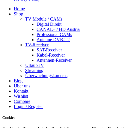
Home
Shop
TV Module / CAMs
Digital Direkt
CANAL+ / HD Austria
Professional CAMs
Antenne DVB-T2
TV-Receiver
SAT-Receiver
Kabel-Receiver
Antennen-Receiver
UrlaubTV
Streaming
Überwachungskameras
Blog
Über uns
Kontakt
Wishlist
Compare
Login / Register
Cookies