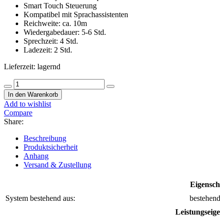
Smart Touch Steuerung
Kompatibel mit Sprachassistenten
Reichweite: ca. 10m
Wiedergabedauer: 5-6 Std.
Sprechzeit: 4 Std.
Ladezeit: 2 Std.
Lieferzeit:
lagernd
Total
Wireless
In den Warenkorb
Earphones
Add to wishlist
T3
Compare
Menge
Share:
Beschreibung
Produktsicherheit
Anhang
Versand & Zustellung
Eigensch
System bestehend aus:
bestehend
Leistungseig