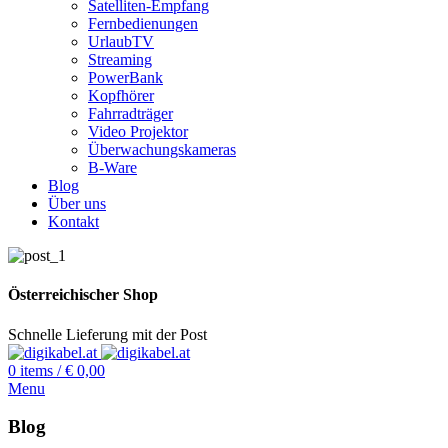
Satelliten-Empfang
Fernbedienungen
UrlaubTV
Streaming
PowerBank
Kopfhörer
Fahrradträger
Video Projektor
Überwachungskameras
B-Ware
Blog
Über uns
Kontakt
Österreichischer Shop
Schnelle Lieferung mit der Post
0
items
/
€
0,00
Menu
Blog