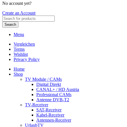
No account yet?
Create an Account
Search
Menu
Vergleichen
Terms
Wishlist
Privacy Policy
Home
Shop
TV Module / CAMs
Digital Direkt
CANAL+ / HD Austria
Professional CAMs
Antenne DVB-T2
TV-Receiver
SAT-Receiver
Kabel-Receiver
Antennen-Receiver
UrlaubTV