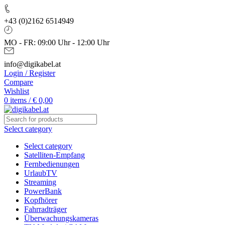
+43 (0)2162 6514949
MO - FR: 09:00 Uhr - 12:00 Uhr
info@digikabel.at
Login / Register
Compare
Wishlist
0
items
/
€
0,00
Select category
Select category
Satelliten-Empfang
Fernbedienungen
UrlaubTV
Streaming
PowerBank
Kopfhörer
Fahrradträger
Überwachungskameras