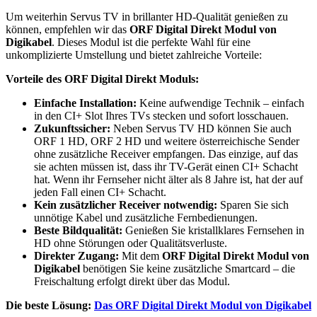
Um weiterhin Servus TV in brillanter HD-Qualität genießen zu
können, empfehlen wir das
ORF Digital Direkt Modul von
Digikabel
. Dieses Modul ist die perfekte Wahl für eine
unkomplizierte Umstellung und bietet zahlreiche Vorteile:
Vorteile des ORF Digital Direkt Moduls:
Einfache Installation:
Keine aufwendige Technik – einfach
in den CI+ Slot Ihres TVs stecken und sofort losschauen.
Zukunftssicher:
Neben Servus TV HD können Sie auch
ORF 1 HD, ORF 2 HD und weitere österreichische Sender
ohne zusätzliche Receiver empfangen. Das einzige, auf das
sie achten müssen ist, dass ihr TV-Gerät einen CI+ Schacht
hat. Wenn ihr Fernseher nicht älter als 8 Jahre ist, hat der auf
jeden Fall einen CI+ Schacht.
Kein zusätzlicher Receiver notwendig:
Sparen Sie sich
unnötige Kabel und zusätzliche Fernbedienungen.
Beste Bildqualität:
Genießen Sie kristallklares Fernsehen in
HD ohne Störungen oder Qualitätsverluste.
Direkter Zugang:
Mit dem
ORF Digital Direkt Modul von
Digikabel
benötigen Sie keine zusätzliche Smartcard – die
Freischaltung erfolgt direkt über das Modul.
Die beste Lösung:
Das ORF Digital Direkt Modul von Digikabel