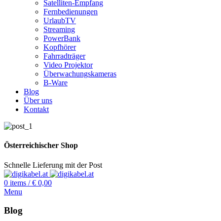
Satelliten-Empfang
Fernbedienungen
UrlaubTV
Streaming
PowerBank
Kopfhörer
Fahrradträger
Video Projektor
Überwachungskameras
B-Ware
Blog
Über uns
Kontakt
Österreichischer Shop
Schnelle Lieferung mit der Post
0
items
/
€
0,00
Menu
Blog