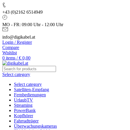
+43 (0)2162 6514949
MO - FR: 09:00 Uhr - 12:00 Uhr
info@digikabel.at
Login / Register
Compare
Wishlist
0
items
/
€
0,00
Select category
Select category
Satelliten-Empfang
Fernbedienungen
UrlaubTV
Streaming
PowerBank
Kopfhörer
Fahrradträger
Überwachungskameras