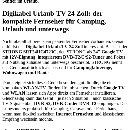
Sender im Urlaub
.
Digikabel Urlaub-TV 24 Zoll: der
kompakte Fernseher für Camping,
Urlaub und unterwegs
Nicht überall ist bereits ein passender Fernseher vorhanden. Genau
dafür ist das
Digikabel Urlaub-TV 24 Zoll
interessant. Basis ist der
STRONG SRT24HG4723C
, den STRONG als
24″ Google TV
mit
12V-Eignung
,
integriertem DVB-T2/C/S2-Tuner
und Fokus
auf Nutzung zuhause und unterwegs beschreibt. STRONG nennt
das Gerät ausdrücklich als passend für
Campingfahrzeuge,
Wohnwagen und Boote
.
Damit eignet sich dieses Gerät besonders gut für alle, die ein
kompaktes
WLAN-TV
für den Urlaub suchen. Durch
Google TV
und
WLAN
lassen sich Apps direkt am Fernseher installieren.
Gleichzeitig kann das Gerät – je nach Situation – auch klassische
TV-Signale über
DVB-S2, DVB-C oder DVB-T2
empfangen. Das
ist besonders praktisch für Camping, Caravan oder Ferienhaus,
wenn man flexibel zwischen
Internet Fernsehen
und klassischem
Empfang wechseln möchte.