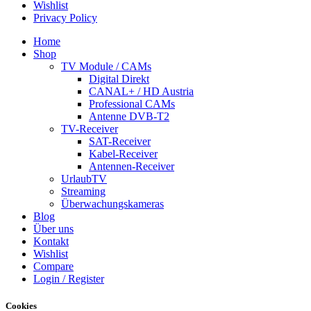
Wishlist
Privacy Policy
Home
Shop
TV Module / CAMs
Digital Direkt
CANAL+ / HD Austria
Professional CAMs
Antenne DVB-T2
TV-Receiver
SAT-Receiver
Kabel-Receiver
Antennen-Receiver
UrlaubTV
Streaming
Überwachungskameras
Blog
Über uns
Kontakt
Wishlist
Compare
Login / Register
Cookies