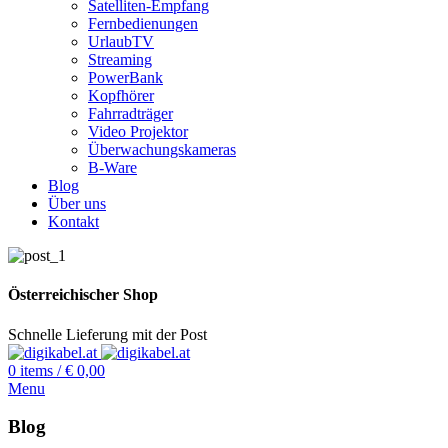
Satelliten-Empfang
Fernbedienungen
UrlaubTV
Streaming
PowerBank
Kopfhörer
Fahrradträger
Video Projektor
Überwachungskameras
B-Ware
Blog
Über uns
Kontakt
Österreichischer Shop
Schnelle Lieferung mit der Post
0
items
/
€
0,00
Menu
Blog