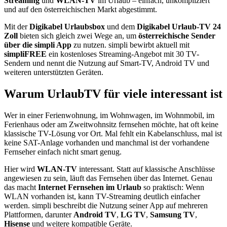
Streaming
und
WLAN-TV
im Urlaub – einfach, unkompliziert
und auf den österreichischen Markt abgestimmt.
Mit der
Digikabel Urlaubsbox
und dem
Digikabel Urlaub-TV 24
Zoll
bieten sich gleich zwei Wege an, um
österreichische Sender
über die simpli App
zu nutzen. simpli bewirbt aktuell mit
simpliFREE
ein kostenloses Streaming-Angebot mit 30 TV-
Sendern und nennt die Nutzung auf Smart-TV, Android TV und
weiteren unterstützten Geräten.
Warum UrlaubTV für viele interessant ist
Wer in einer Ferienwohnung, im Wohnwagen, im Wohnmobil, im
Ferienhaus oder am Zweitwohnsitz fernsehen möchte, hat oft keine
klassische TV-Lösung vor Ort. Mal fehlt ein Kabelanschluss, mal ist
keine SAT-Anlage vorhanden und manchmal ist der vorhandene
Fernseher einfach nicht smart genug.
Hier wird
WLAN-TV
interessant. Statt auf klassische Anschlüsse
angewiesen zu sein, läuft das Fernsehen über das Internet. Genau
das macht
Internet Fernsehen im Urlaub
so praktisch: Wenn
WLAN vorhanden ist, kann TV-Streaming deutlich einfacher
werden. simpli beschreibt die Nutzung seiner App auf mehreren
Plattformen, darunter
Android TV
,
LG TV
,
Samsung TV
,
Hisense
und weitere kompatible Geräte.