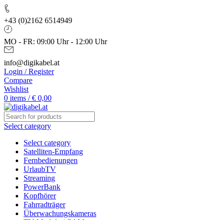
+43 (0)2162 6514949
MO - FR: 09:00 Uhr - 12:00 Uhr
info@digikabel.at
Login / Register
Compare
Wishlist
0
items
/
€
0,00
Select category
Select category
Satelliten-Empfang
Fernbedienungen
UrlaubTV
Streaming
PowerBank
Kopfhörer
Fahrradträger
Überwachungskameras