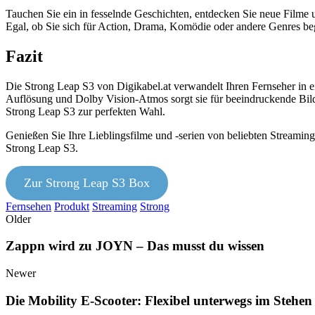
Tauchen Sie ein in fesselnde Geschichten, entdecken Sie neue Filme u
Egal, ob Sie sich für Action, Drama, Komödie oder andere Genres beg
Fazit
Die Strong Leap S3 von Digikabel.at verwandelt Ihren Fernseher in 
Auflösung und Dolby Vision-Atmos sorgt sie für beeindruckende Bild-
Strong Leap S3 zur perfekten Wahl.
Genießen Sie Ihre Lieblingsfilme und -serien von beliebten Streamin
Strong Leap S3.
Zur Strong Leap S3 Box
Fernsehen
Produkt
Streaming
Strong
Older
Zappn wird zu JOYN – Das musst du wissen
Newer
Die Mobility E-Scooter: Flexibel unterwegs im Stehen