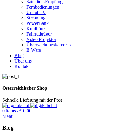
Satelliten-Empfang
Fernbedienungen
UrlaubTV
Streaming
PowerBank
Kopfhörer
Fahrradträger
Video Projektor
Überwachungskameras
B-Ware
Blog
Über uns
Kontakt
Österreichischer Shop
Schnelle Lieferung mit der Post
0
items
/
€
0,00
Menu
Blog