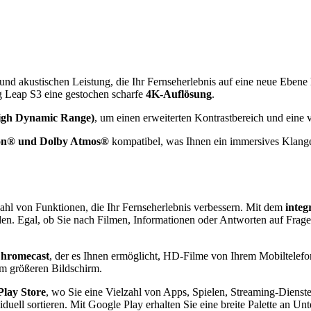
nd akustischen Leistung, die Ihr Fernseherlebnis auf eine neue Ebene 
g Leap S3 eine gestochen scharfe
4K-Auflösung
.
gh Dynamic Range)
, um einen erweiterten Kontrastbereich und eine ve
ion® und Dolby Atmos®
kompatibel, was Ihnen ein immersives Klang
zahl von Funktionen, die Ihr Fernseherlebnis verbessern. Mit dem
integ
den. Egal, ob Sie nach Filmen, Informationen oder Antworten auf Frag
Chromecast
, der es Ihnen ermöglicht, HD-Filme von Ihrem Mobiltelefo
nem größeren Bildschirm.
Play Store
, wo Sie eine Vielzahl von Apps, Spielen, Streaming-Dienst
duell sortieren. Mit Google Play erhalten Sie eine breite Palette an U